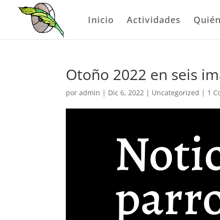
Inicio
Actividades
Quié
Otoño 2022 en seis i
por
admin
|
Dic 6, 2022
|
Uncategorized
|
1 C
Notic
parr