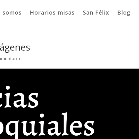
n somos
Horarios misas
San Félix
Blog
mágenes
omentario
ias
oquiales