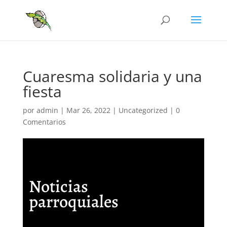
Cuaresma solidaria y una
fiesta
por
admin
|
Mar 26, 2022
|
Uncategorized
|
0
Comentarios
Noticias
parroquiales